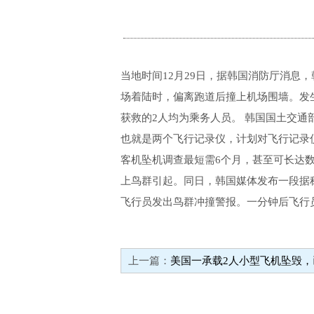
当地时间12月29日，据韩国消防厅消息
场着陆时，偏离跑道后撞上机场围墙。发生事
获救的2人均为乘务人员。 韩国国土交通
也就是两个飞行记录仪，计划对飞行记录
客机坠机调查最短需6个月，甚至可长达数
上鸟群引起。同日，韩国媒体发布一段据
飞行员发出鸟群冲撞警报。一分钟后飞行员
上一篇：
美国一承载2人小型飞机坠毁，