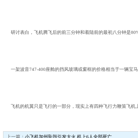
研讨表白，飞机腾飞后的前三分钟和着陆前的最初八分钟是80
一架波音747-400座舱的挡风玻璃或窗框的价格相当于一辆宝
飞机的机翼只是飞行的一部分，现实上有四种飞行力鞭策飞机
上一篇：
小飞机加州坠毁引发大火 机上6人全部死亡