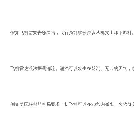
假如飞机需要告急着陆，飞行员能够会决议从机翼上卸下燃料
飞机雷达没法探测湍流。湍流可以发生在阴沉、无云的天气，
例如美国联邦航空局要求一切飞性可以在90秒内撤离。火势舒