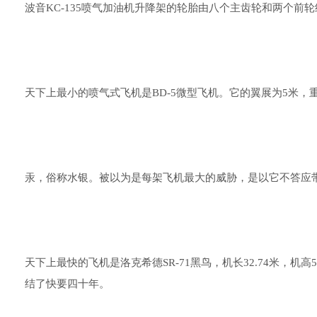
波音KC-135喷气加油机升降架的轮胎由八个主齿轮和两个前
天下上最小的喷气式飞机是BD-5微型飞机。它的翼展为5米，重
汞，俗称水银。被以为是每架飞机最大的威胁，是以它不答应
天下上最快的飞机是洛克希德SR-71黑鸟，机长32.74米，机高5
结了快要四十年。